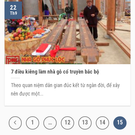
22
Th9
7 điều kiêng làm nhà gỗ cổ truyền bắc bộ
Theo quan niệm dân gian đúc kết từ ngàn đời, để xây
nên được một...
1
…
12
13
14
15