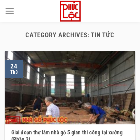
Skip
to
content
CATEGORY ARCHIVES:
TIN TỨC
24
Th3
Giai đoạn thợ làm nhà gỗ 5 gian thi công tại xưởng
(Phần 3)