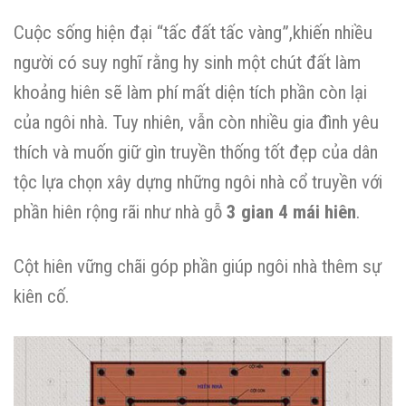
Cuộc sống hiện đại “tấc đất tấc vàng”,khiến nhiều
người có suy nghĩ rằng hy sinh một chút đất làm
khoảng hiên sẽ làm phí mất diện tích phần còn lại
của ngôi nhà. Tuy nhiên, vẫn còn nhiều gia đình yêu
thích và muốn giữ gìn truyền thống tốt đẹp của dân
tộc lựa chọn xây dựng những ngôi nhà cổ truyền với
phần hiên rộng rãi như nhà gỗ
3 gian 4 mái hiên
.
Cột hiên vững chãi góp phần giúp ngôi nhà thêm sự
kiên cố.