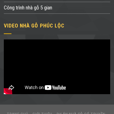
Công trình nhà gỗ 5 gian
VIDEO NHÀ GỖ PHÚC LỘC