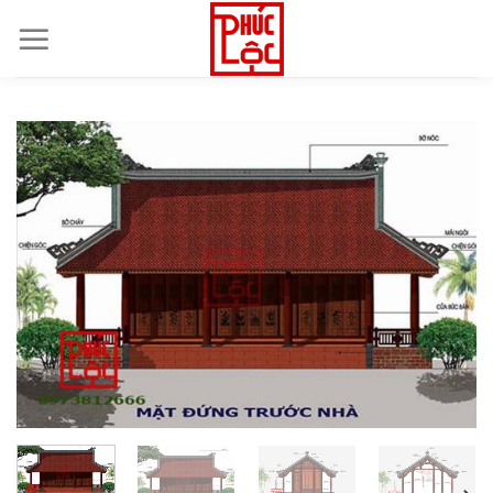
Skip
to
content