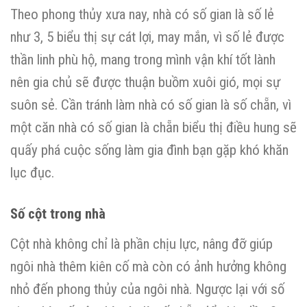
Theo phong thủy xưa nay, nhà có số gian là số lẻ
như 3, 5 biểu thị sự cát lợi, may mắn, vì số lẻ được
thần linh phù hộ, mang trong mình vận khí tốt lành
nên gia chủ sẽ được thuận buồm xuôi gió, mọi sự
suôn sẻ. Cần tránh làm nhà có số gian là số chẵn, vì
một căn nhà có số gian là chẵn biểu thị điều hung sẽ
quấy phá cuộc sống làm gia đình bạn gặp khó khăn
lục đục.
Số cột trong nhà
Cột nhà không chỉ là phần chịu lực, nâng đỡ giúp
ngôi nhà thêm kiên cố mà còn có ảnh hưởng không
nhỏ đến phong thủy của ngôi nhà. Ngược lại với số