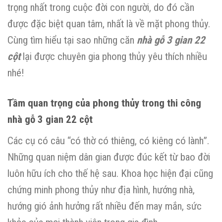
trọng nhất trong cuộc đời con người, do đó cần
được đặc biệt quan tâm, nhất là về mặt phong thủy.
Cùng tìm hiểu tại sao những căn
nhà gỗ 3 gian 22
cột
lại được chuyên gia phong thủy yêu thích nhiều
nhé!
Tầm quan trọng của phong thủy trong thi công
nhà gỗ 3 gian 22 cột
Các cụ có câu “có thờ có thiêng, có kiêng có lành”.
Những quan niệm dân gian được đúc kết từ bao đời
luôn hữu ích cho thế hệ sau. Khoa học hiện đại cũng
chứng minh phong thủy như địa hình, hướng nhà,
hướng gió ảnh hưởng rất nhiều đến may mắn, sức