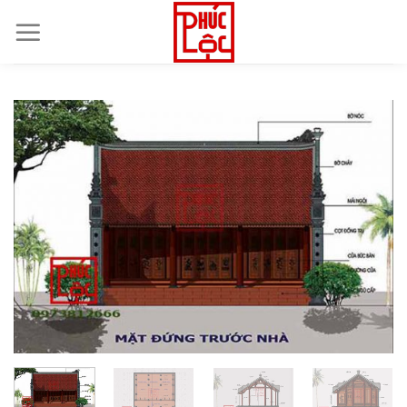
Skip
to
content