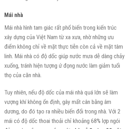
Mái nhà
Mái nhà hình tam giác rất phổ biến trong kiến trúc
xây dựng của Việt Nam từ xa xưa, nhờ những ưu
điểm không chỉ về mặt thực tiễn còn cả về mặt tâm
linh. Mái nhà có độ dốc giúp nước mưa dễ dàng chảy
xuống, tránh hiện tượng ứ đọng nước làm giảm tuổi
thọ của căn nhà.
Tuy nhiên, nếu độ dốc của mái nhà quá lớn sẽ làm
vượng khí không ổn định, gây mất cân bằng âm
dương, do đó tạo ra nhiều biến đổi trong nhà. Với 2
mái có độ dốc thoai thoải chỉ khoảng 68% lợp ngói