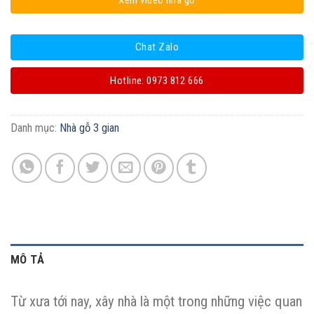
Xem video nhà gỗ
Chat Zalo
Hotline: 0973 812 666
Danh mục:
Nhà gỗ 3 gian
MÔ TẢ
Từ xưa tới nay, xây nhà là một trong những việc quan