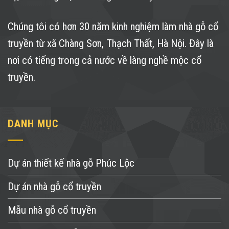
Chúng tôi có hơn 30 năm kinh nghiệm làm nhà gỗ cổ
truyền từ xã Chàng Sơn, Thạch Thất, Hà Nội. Đây là
nơi có tiếng trong cả nước về làng nghề mộc cổ
truyền.
DANH MỤC
Dự án thiết kế nhà gỗ Phúc Lộc
Dự án nhà gỗ cổ truyền
Mẫu nhà gỗ cổ truyền