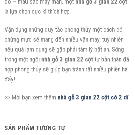
đỏ – màu sắc may mắn, một
nhà gỗ 3 gian 22 cột
là lựa chọn cực kì thích hợp.
Vận dụng những quy tắc phong thủy một cách có
chừng mực sẽ mang đến nhiều vận may, tuy nhiên
nếu quá lạm dụng sẽ gặp phải tâm lý bất an. Sống
trong một ngôi
nhà gỗ 3 gian 22 cột
tự bản thân đã
hợp phong thủy sẽ giúp bạn tránh rất nhiều phiền hà
đấy!
>> Mời bạn xem thêm
nhà gỗ 3 gian 22 cột có 2 dĩ
SẢN PHẨM TƯƠNG TỰ