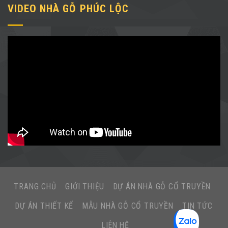
VIDEO NHÀ GỖ PHÚC LỘC
TRANG CHỦ
GIỚI THIỆU
DỰ ÁN NHÀ GỖ CỔ TRUYỀN
DỰ ÁN THIẾT KẾ
MẪU NHÀ GỖ CỔ TRUYỀN
TIN TỨC
LIÊN HỆ