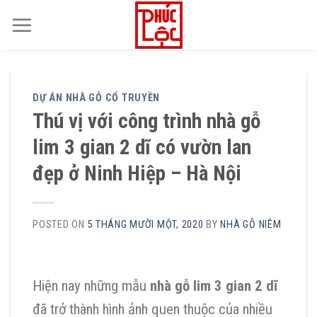
Skip
to
content
DỰ ÁN NHÀ GỖ CỔ TRUYỀN
Thú vị với công trình nhà gỗ
lim 3 gian 2 dĩ có vườn lan
đẹp ở Ninh Hiệp – Hà Nội
POSTED ON
5 THÁNG MƯỜI MỘT, 2020
BY
NHÀ GỖ NIÊM
Hiện nay những mẫu
nhà gỗ lim 3 gian 2 dĩ
đã trở thành hình ảnh quen thuộc của nhiều