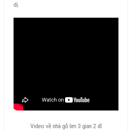
dị.
Video về nhà gỗ lim 3 gian 2 dĩ