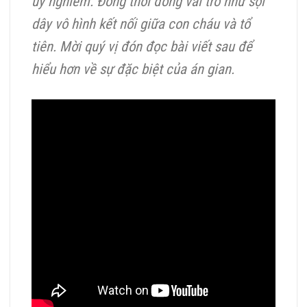
uy nghiêm. Đồng thời đóng vai trò như sợi
dây vô
hình kết nối giữa con cháu và tổ
tiên. Mời quý vị đón đọc bài viết sau để
hiểu hơn về sự đặc biệt của án gian.