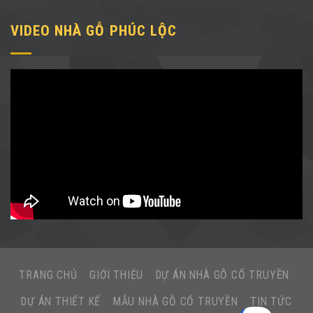
VIDEO NHÀ GỖ PHÚC LỘC
TRANG CHỦ
GIỚI THIỆU
DỰ ÁN NHÀ GỖ CỔ TRUYỀN
DỰ ÁN THIẾT KẾ
MẪU NHÀ GỖ CỔ TRUYỀN
TIN TỨC