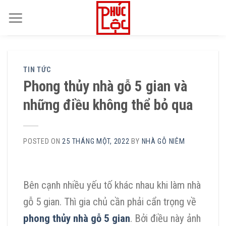
Skip
to
content
TIN TỨC
Phong thủy nhà gỗ 5 gian và
những điều không thể bỏ qua
POSTED ON
25 THÁNG MỘT, 2022
BY
NHÀ GỖ NIÊM
Bên cạnh nhiều yếu tố khác nhau khi làm nhà
gỗ 5 gian. Thì gia chủ cần phải cẩn trọng về
phong thủy nhà gỗ 5 gian
. Bởi điều này ảnh