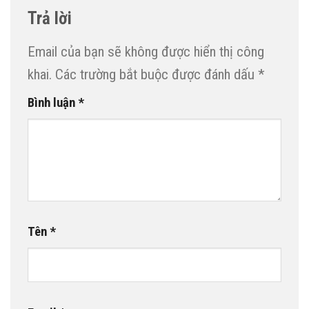
Trả lời
Email của bạn sẽ không được hiển thị công
khai.
Các trường bắt buộc được đánh dấu
*
Bình luận
*
Tên
*