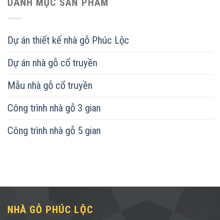
DANH MỤC SẢN PHẨM
Dự án thiết kế nhà gỗ Phúc Lộc
Dự án nhà gỗ cổ truyền
Mẫu nhà gỗ cổ truyền
Công trình nhà gỗ 3 gian
Công trình nhà gỗ 5 gian
NHÀ GỖ PHÚC LỘC