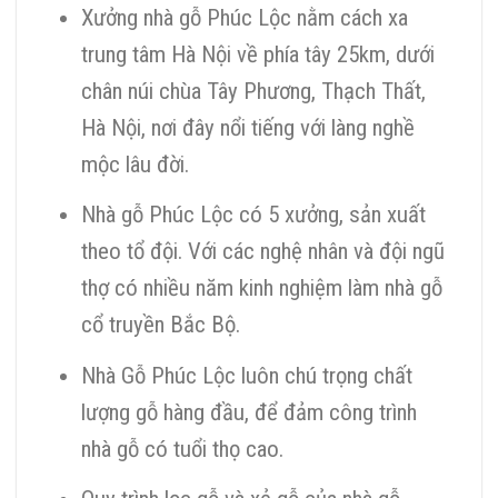
Xưởng nhà gỗ Phúc Lộc nằm cách xa
trung tâm Hà Nội về phía tây 25km, dưới
chân núi chùa Tây Phương, Thạch Thất,
Hà Nội, nơi đây nổi tiếng với làng nghề
mộc lâu đời.
Nhà gỗ Phúc Lộc có 5 xưởng, sản xuất
theo tổ đội. Với các nghệ nhân và đội ngũ
thợ có nhiều năm kinh nghiệm làm nhà gỗ
cổ truyền Bắc Bộ.
Nhà Gỗ Phúc Lộc luôn chú trọng chất
lượng gỗ hàng đầu, để đảm công trình
nhà gỗ có tuổi thọ cao.