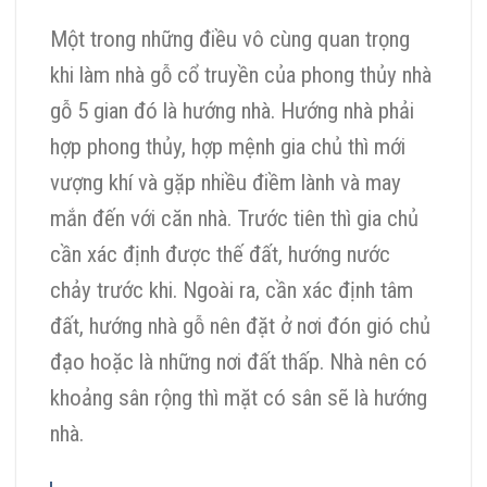
Một trong những điều vô cùng quan trọng
khi làm nhà gỗ cổ truyền của phong thủy nhà
gỗ 5 gian đó là hướng nhà. Hướng nhà phải
hợp phong thủy, hợp mệnh gia chủ thì mới
vượng khí và gặp nhiều điềm lành và may
mắn đến với căn nhà. Trước tiên thì gia chủ
cần xác định được thế đất, hướng nước
chảy trước khi. Ngoài ra, cần xác định tâm
đất, hướng nhà gỗ nên đặt ở nơi đón gió chủ
đạo hoặc là những nơi đất thấp. Nhà nên có
khoảng sân rộng thì mặt có sân sẽ là hướng
nhà.