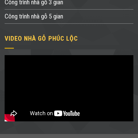
Công trình nhà gỗ 3 gian
Công trình nhà gỗ 5 gian
VIDEO NHÀ GỖ PHÚC LỘC