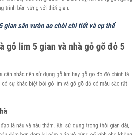
 trình bền vững với thời gian.
5 gian sân vườn ao chòi chi tiết và cụ thể
 gỗ lim 5 gian và nhà gỗ gõ đỏ 5
i cân nhắc nên sử dụng gỗ lim hay gỗ gõ đỏ đó chính là
 có sự khác biệt bởi gỗ lim và gõ gõ đỏ có màu sắc rất
nhà
ạo là nâu và nâu thẫm. Khi sử dụng trong thời gian dài,
âu đậm hơn đem lại cảm giác vô cùng cổ kính cho không