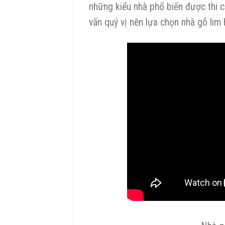
những kiểu nhà phổ biến được thi cô
vấn quý vị nên lựa chọn nhà gỗ lim 