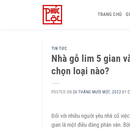
Skip
to
TRANG CHỦ
G
content
TIN TỨC
Nhà gỗ lim 5 gian v
chọn loại nào?
POSTED ON
26 THÁNG MƯỜI MỘT, 2022
BY
Đối với nhiều người yêu nhà cổ việ
gian là một điều đáng phân vân. Bở