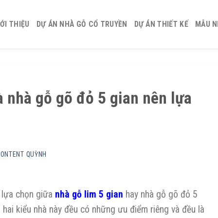
IỚI THIỆU
DỰ ÁN NHÀ GỖ CỔ TRUYỀN
DỰ ÁN THIẾT KẾ
MẪU N
à nhà gỗ gõ đỏ 5 gian nên lựa
CONTENT QUỲNH
c lựa chọn giữa
nhà gỗ lim 5 gian
hay nhà gỗ gõ đỏ 5
i hai kiểu nhà này đều có những ưu điểm riêng và đều là