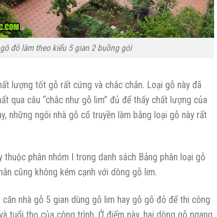
gõ đỏ làm theo kiểu 5 gian 2 buồng gói
hất lượng tốt gỗ rất cứng và chắc chắn. Loại gỗ này đã
hất qua câu “chắc như gỗ lim” đủ để thấy chất lượng của
ậy, những ngôi nhà gỗ cổ truyền làm bằng loại gỗ này rất
y thuộc phân nhóm I trong danh sách Bảng phân loại gỗ
hắn cũng không kém cạnh với dòng gỗ lim.
t căn nhà gỗ 5 gian dùng gỗ lim hay gỗ gõ đỏ để thi công
và tuổi thọ của công trình. Ở điểm này, hai dòng gỗ ngang