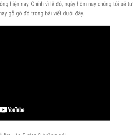
ng hiện nay. Chính vì lẽ đó, ngày hôm nay chúng tôi sẽ tư
hay gỗ gõ đỏ trong bài viết dưới đây.