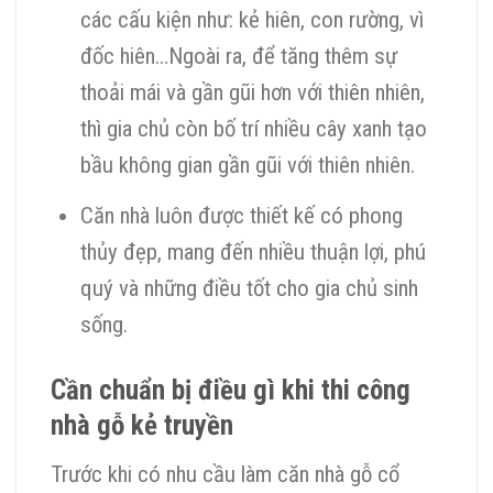
các cấu kiện như: kẻ hiên, con rường, vì
đốc hiên…Ngoài ra, để tăng thêm sự
thoải mái và gần gũi hơn với thiên nhiên,
thì gia chủ còn bố trí nhiều cây xanh tạo
bầu không gian gần gũi với thiên nhiên.
Căn nhà luôn được thiết kế có phong
thủy đẹp, mang đến nhiều thuận lợi, phú
quý và những điều tốt cho gia chủ sinh
sống.
Cần chuẩn bị điều gì khi thi công
nhà gỗ kẻ truyền
Trước khi có nhu cầu làm căn nhà gỗ cổ