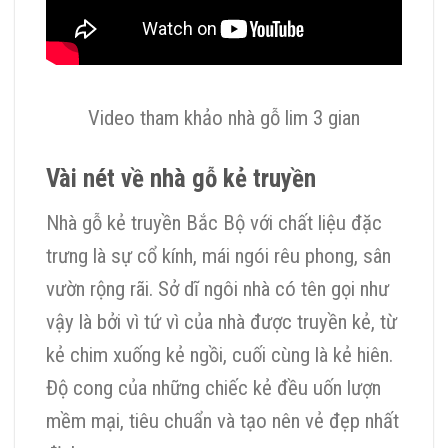
Video tham khảo nhà gỗ lim 3 gian
Vài nét về nhà gỗ kẻ truyền
Nhà gỗ kẻ truyền Bắc Bộ với chất liệu đặc
trưng là sự cổ kính, mái ngói rêu phong, sân
vườn rộng rãi. Sở dĩ ngôi nhà có tên gọi như
vậy là bởi vì tứ vì của nhà được truyền kẻ, từ
kẻ chim xuống kẻ ngồi, cuối cùng là kẻ hiên.
Độ cong của những chiếc kẻ đều uốn lượn
mềm mại, tiêu chuẩn và tạo nên vẻ đẹp nhất