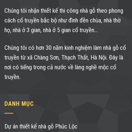
Chúng tôi nhận thiết kế thi công nhà gỗ theo phong
cách cổ truyền bắc bộ như đình đền chùa, nhà thờ
họ, nhà ở 3 gian, nhà ở 5 gian cổ truyền…
Chúng tôi có hơn 30 năm kinh nghiệm làm nhà gỗ cổ
truyền từ xã Chàng Sơn, Thạch Thất, Hà Nội. Đây là
nơi có tiếng trong cả nước về làng nghề mộc cổ
truyền.
DANH MỤC
Dự án thiết kế nhà gỗ Phúc Lộc