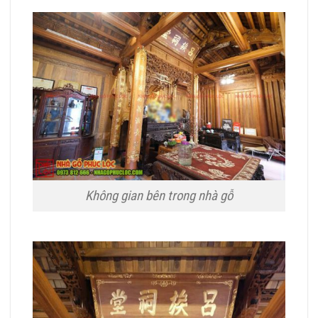
Không gian bên trong nhà gỗ