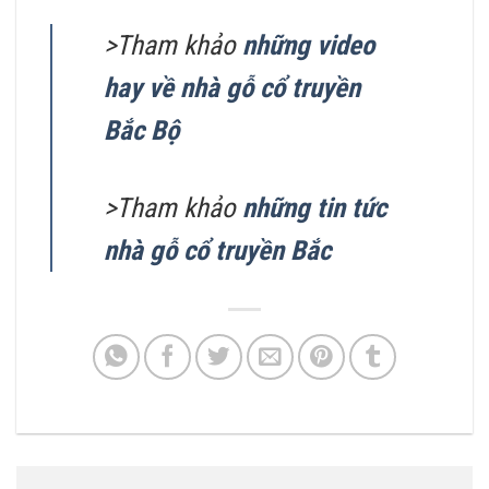
>Tham khảo
những video
hay về nhà gỗ cổ truyền
Bắc Bộ
>Tham khảo
những tin tức
nhà gỗ cổ truyền Bắc