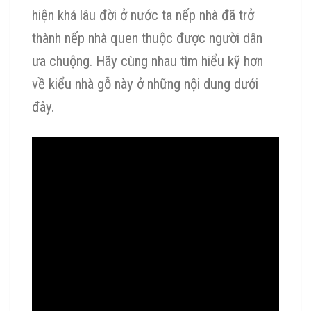
hiện khá lâu đời ở nước ta nếp nhà đã trở
thành nếp nhà quen thuộc được người dân
ưa chuộng. Hãy cùng nhau tìm hiểu kỹ hơn
về kiểu nhà gỗ này ở những nội dung dưới
đây.