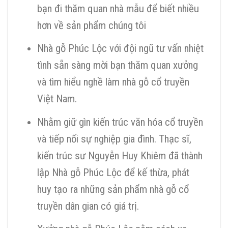
bạn đi thăm quan nhà mẫu để biết nhiều
hơn về sản phẩm chúng tôi
Nhà gỗ Phúc Lộc với đội ngũ tư vấn nhiệt
tình sẵn sàng mời bạn thăm quan xưởng
và tìm hiểu nghề làm nhà gỗ cổ truyền
Việt Nam.
Nhằm giữ gìn kiến trúc văn hóa cổ truyền
và tiếp nối sự nghiệp gia đình. Thạc sĩ,
kiến trúc sư Nguyễn Huy Khiêm đã thành
lập Nhà gỗ Phúc Lộc để kế thừa, phát
huy tạo ra những sản phẩm nhà gỗ cổ
truyền dân gian có giá trị.