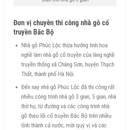
Đơn vị chuyên thi công nhà gỗ cổ
truyền Bắc Bộ
Nhà gỗ Phúc Lộc thừa hưởng tinh hoa
nghề làm nhà gỗ cổ truyền của làng nghề
truyền thống xã Chàng Sơn, huyện Thạch
Thất, thành phố Hà Nội.
Đến nay nhà gỗ Phúc Lộc đã thi công rất
nhiều công trình nhà gỗ 3 gian, 5 gian, nhà
thờ họ, từ đường và các công trình nhà
gỗ theo lối cổ truyền Bắc Bộ trên nhiều
tỉnh thành cả nước, mời quý vị và các